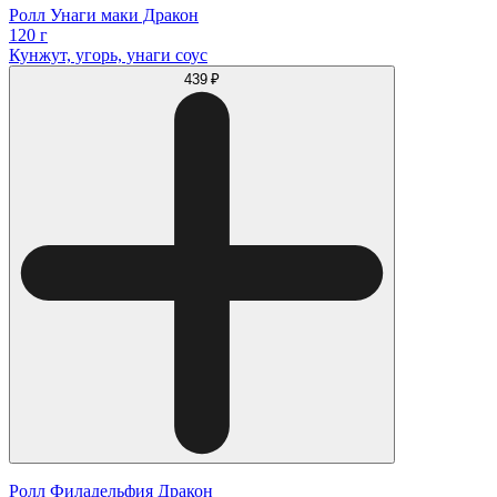
Ролл Унаги маки Дракон
120 г
Кунжут, угорь, унаги соус
439 ₽
Ролл Филадельфия Дракон