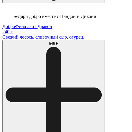
Дари добро вместе с Пандой и Дикони
ДоброФила лайт Дракон
240 г
Свежий лосось, сливочный сыр, огурец.
649 ₽