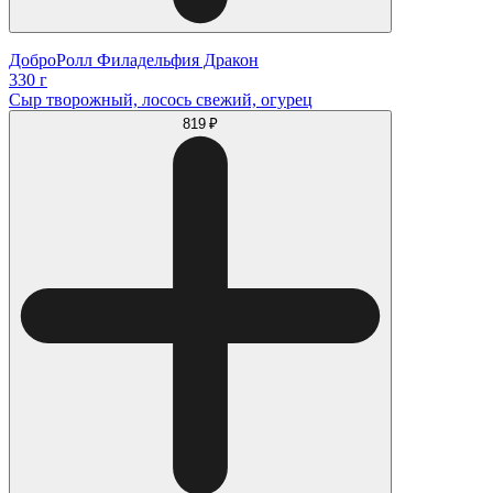
ДоброРолл Филадельфия Дракон
330 г
Сыр творожный, лосось свежий, огурец
819 ₽