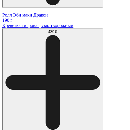
Ролл Эби маки Дракон
190 г
Креветка тигровая, сыр творожный
439 ₽