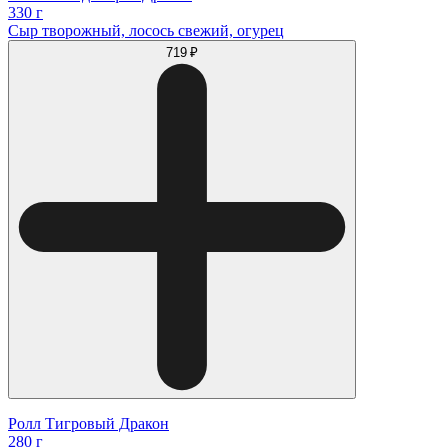
330 г
Сыр творожный, лосось свежий, огурец
719 ₽
Ролл Тигровый Дракон
280 г