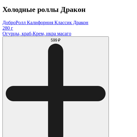
Холодные роллы Дракон
ДоброРолл Калифорния Классик Дракон
280 г
Огурцы, краб-Крем, икра масаго
599 ₽