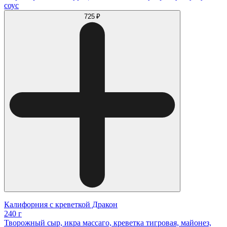
соус
725 ₽
Калифорния с креветкой Дракон
240 г
Творожный сыр, икра массаго, креветка тигровая, майонез,