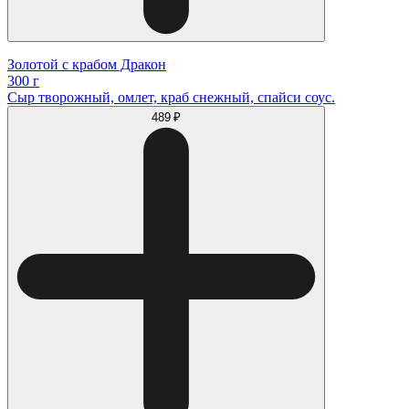
Золотой с крабом Дракон
300 г
Сыр творожный, омлет, краб снежный, спайси соус.
489 ₽