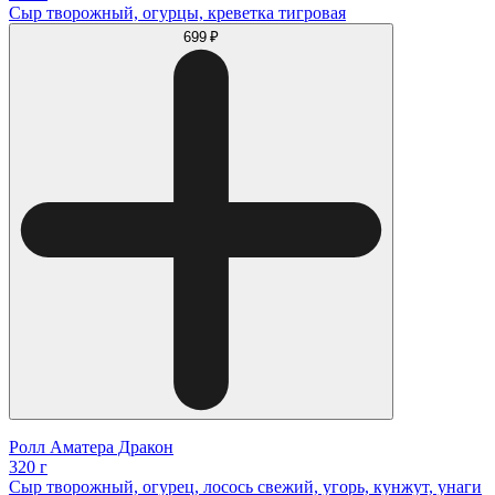
Сыр творожный, огурцы, креветка тигровая
699 ₽
Ролл Аматера Дракон
320 г
Сыр творожный, огурец, лосось свежий, угорь, кунжут, унаги