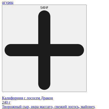
огурец
549 ₽
Калифорния с лососем Дракон
240 г
Творожный сыр, икра массаго, свежий лосось, майонез,