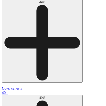
49 ₽
Соус кетчуп
40 г
49 ₽