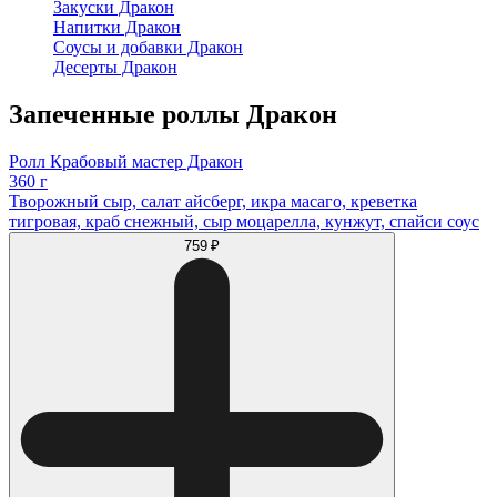
Закуски Дракон
Напитки Дракон
Соусы и добавки Дракон
Десерты Дракон
Запеченные роллы Дракон
Ролл Крабовый мастер Дракон
360 г
Творожный сыр, салат айсберг, икра масаго, креветка
тигровая, краб снежный, сыр моцарелла, кунжут, спайси соус
759 ₽