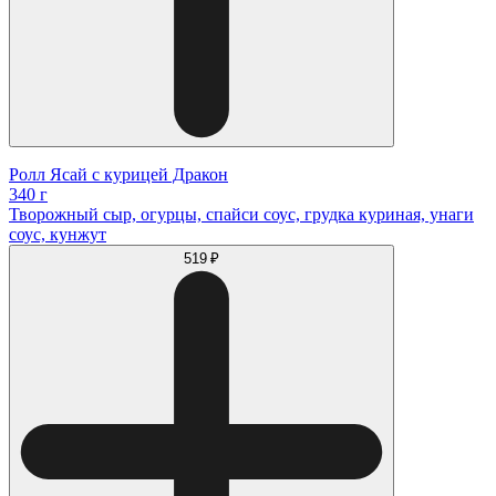
Ролл Ясай с курицей Дракон
340 г
Творожный сыр, огурцы, спайси соус, грудка куриная, унаги
соус, кунжут
519 ₽