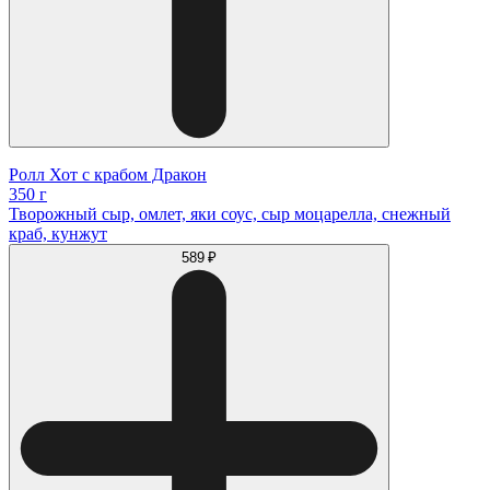
Ролл Хот с крабом Дракон
350 г
Творожный сыр, омлет, яки соус, сыр моцарелла, снежный
краб, кунжут
589 ₽