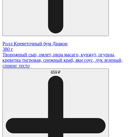
Ролл Креветочный бум Дракон
380 г
Творожный сыр, омлет, икра масаго, кунжут, огурцы,
креветка тигровая, снежный краб, яки соус, лук зеленый,
спринг тесто
659 ₽