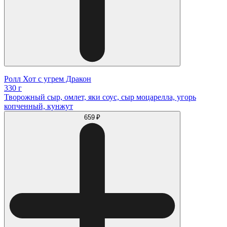
Ролл Хот с угрем Дракон
330 г
Творожный сыр, омлет, яки соус, сыр моцарелла, угорь
копченный, кунжут
659 ₽