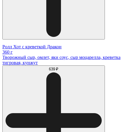
Ролл Хот с креветкой Дракон
360 г
Творожный сыр, омлет, яки соус, сыр моцарелла, креветка
тигровая, кунжут
639 ₽