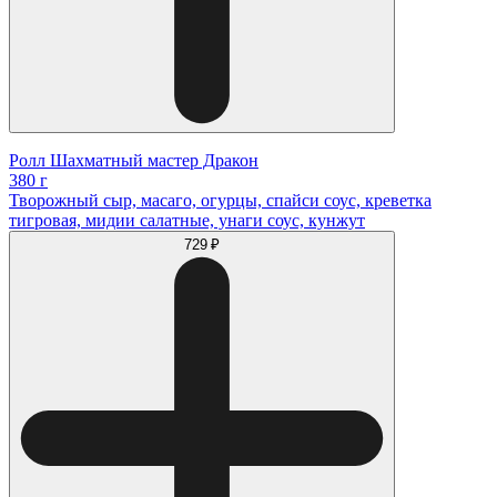
Ролл Шахматный мастер Дракон
380 г
Творожный сыр, масаго, огурцы, спайси соус, креветка
тигровая, мидии салатные, унаги соус, кунжут
729 ₽