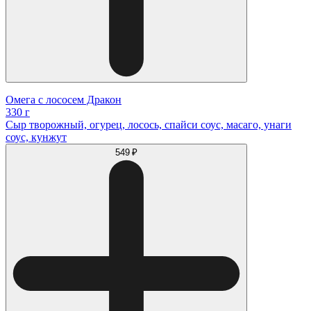
Омега с лососем Дракон
330 г
Сыр творожный, огурец, лосось, спайси соус, масаго, унаги
соус, кунжут
549 ₽