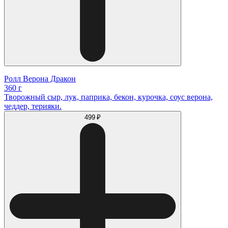
Ролл Верона Дракон
360 г
Творожный сыр, лук, паприка, бекон, курочка, соус верона,
чеддер, терияки.
499 ₽