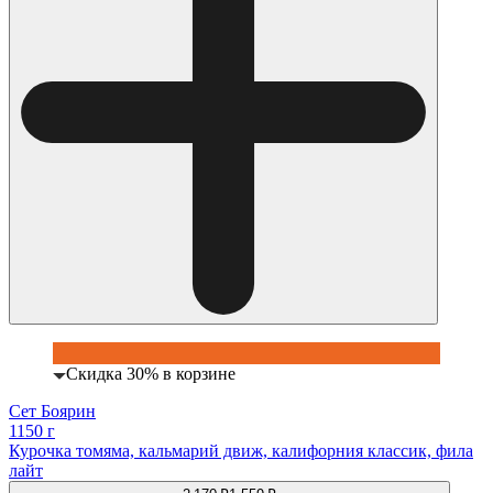
Скидка 30% в корзине
Сет Боярин
1150 г
Курочка томяма, кальмарий движ, калифорния классик, фила
лайт