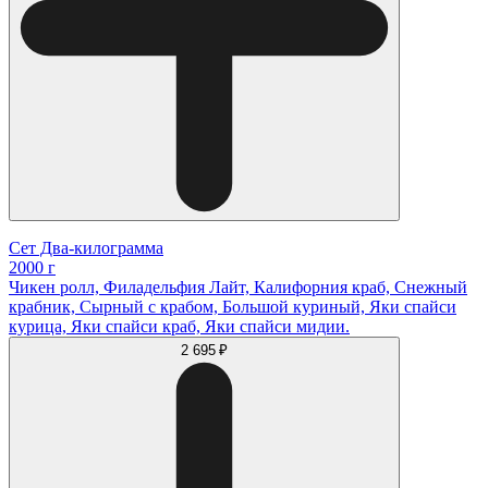
Сет Два-килограмма
2000 г
Чикен ролл, Филадельфия Лайт, Калифорния краб, Снежный
крабник, Сырный с крабом, Большой куриный, Яки спайси
курица, Яки спайси краб, Яки спайси мидии.
2 695 ₽