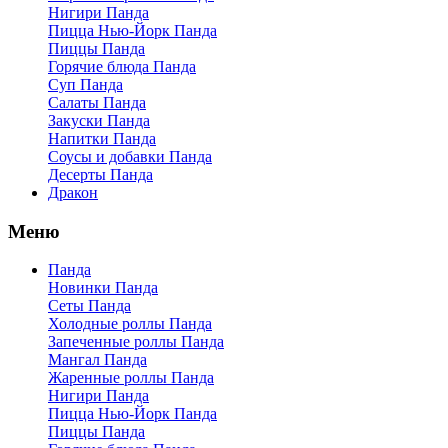
Нигири Панда
Пицца Нью-Йорк Панда
Пиццы Панда
Горячие блюда Панда
Суп Панда
Салаты Панда
Закуски Панда
Напитки Панда
Соусы и добавки Панда
Десерты Панда
Дракон
Меню
Панда
Новинки Панда
Сеты Панда
Холодные роллы Панда
Запеченные роллы Панда
Мангал Панда
Жаренные роллы Панда
Нигири Панда
Пицца Нью-Йорк Панда
Пиццы Панда