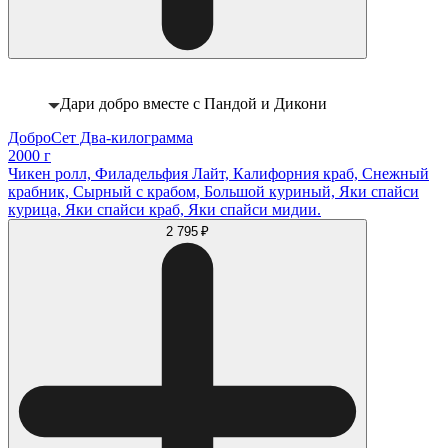
Дари добро вместе с Пандой и Дикони
ДоброСет Два-килограмма
2000 г
Чикен ролл, Филадельфия Лайт, Калифорния краб, Снежный
крабник, Сырный с крабом, Большой куриный, Яки спайси
курица, Яки спайси краб, Яки спайси мидии.
2 795 ₽