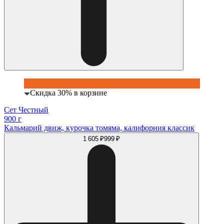
Скидка 30% в корзине
Сет Честный
900 г
Кальмарий движ, курочка томяма, калифорния классик
1 605 ₽
999 ₽