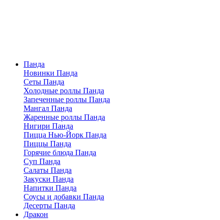
Панда
Новинки Панда
Сеты Панда
Холодные роллы Панда
Запеченные роллы Панда
Мангал Панда
Жаренные роллы Панда
Нигири Панда
Пицца Нью-Йорк Панда
Пиццы Панда
Горячие блюда Панда
Суп Панда
Салаты Панда
Закуски Панда
Напитки Панда
Соусы и добавки Панда
Десерты Панда
Дракон