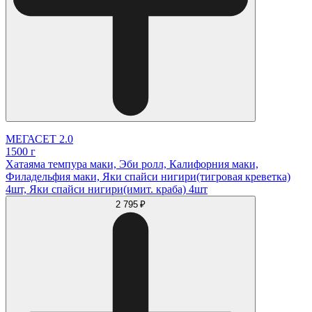
МЕГАСЕТ 2.0
1500 г
Хатаяма темпура маки, Эби ролл, Калифорния маки,
Филадельфия маки, Яки спайси нигири(тигровая креветка)
4шт, Яки спайси нигири(имит. краба) 4шт
2 795 ₽