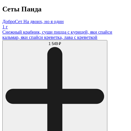
Сеты Панда
ДоброСет На двоих, но я один
1 г
Снежный крабник, суши пицца с курицей, яки спайси
кальмар, яки спайси креветка, лава с креветкой
1 549 ₽