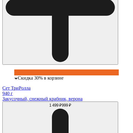
Скидка 30% в корзине
Сет ТриРолла
940 г
Закусочный, снежный крабник, верона
1 499 ₽
999 ₽