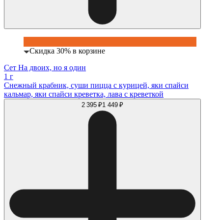
Скидка 30% в корзине
Сет На двоих, но я один
1 г
Снежный крабник, суши пицца с курицей, яки спайси
кальмар, яки спайси креветка, лава с креветкой
2 395 ₽
1 449 ₽