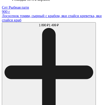
Сет Рыбная пати
900 г
Лососенок томям, сырный с крабом, яки спайси креветка, яки
спайси краб
1 890 ₽
1 499 ₽