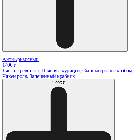
АнтиКризисный
1400 г
Лава с креветкой, Пряная с курицей, Сырный ролл с крабом,
Чикен ролл, Запеченный крабник
1 995 ₽