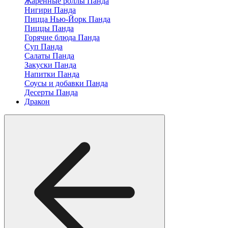
Жаренные роллы Панда
Нигири Панда
Пицца Нью-Йорк Панда
Пиццы Панда
Горячие блюда Панда
Суп Панда
Салаты Панда
Закуски Панда
Напитки Панда
Соусы и добавки Панда
Десерты Панда
Дракон