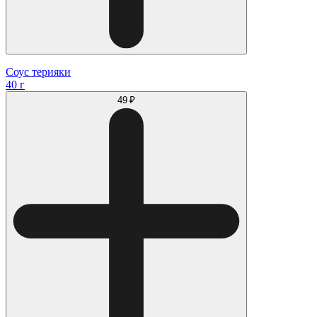
Соус терияки
40 г
49 ₽