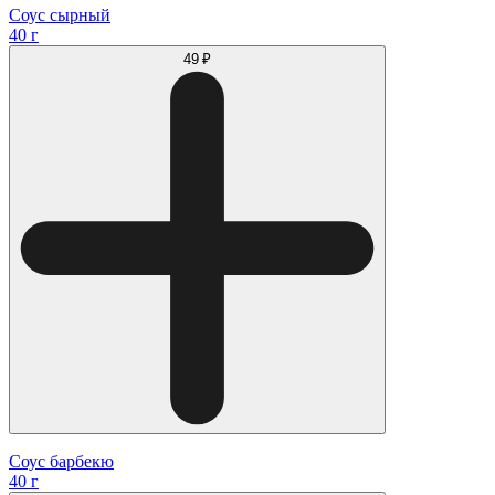
Соус сырный
40 г
49 ₽
Соус барбекю
40 г