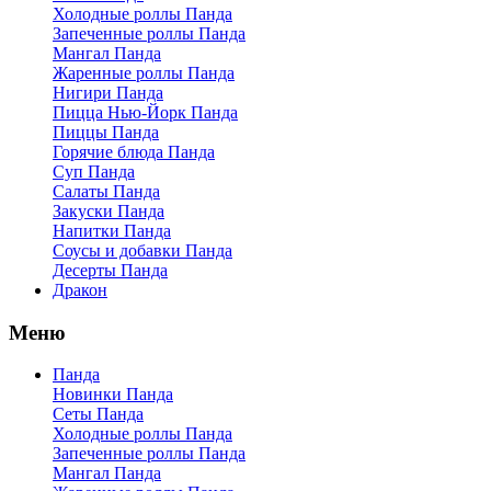
Холодные роллы Панда
Запеченные роллы Панда
Мангал Панда
Жаренные роллы Панда
Нигири Панда
Пицца Нью-Йорк Панда
Пиццы Панда
Горячие блюда Панда
Суп Панда
Салаты Панда
Закуски Панда
Напитки Панда
Соусы и добавки Панда
Десерты Панда
Дракон
Меню
Панда
Новинки Панда
Сеты Панда
Холодные роллы Панда
Запеченные роллы Панда
Мангал Панда