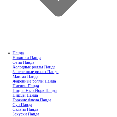
Панда
Новинки Панда
Сеты Панда
Холодные роллы Панда
Запеченные роллы Панда
Мангал Панда
Жаренные роллы Панда
Нигири Панда
Пицца Нью-Йорк Панда
Пиццы Панда
Горячие блюда Панда
Суп Панда
Салаты Панда
Закуски Панда