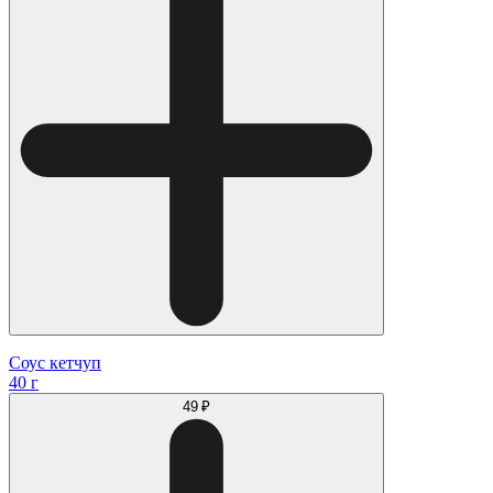
Соус кетчуп
40 г
49 ₽