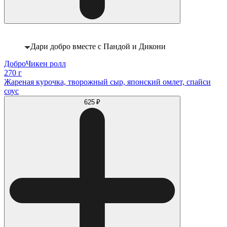
Дари добро вместе с Пандой и Дикони
ДоброЧикен ролл
270 г
Жареная курочка, творожный сыр, японский омлет, спайси
соус
625 ₽