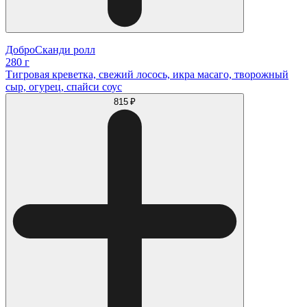
ДоброСканди ролл
280 г
Тигровая креветка, свежий лосось, икра масаго, творожный
сыр, огурец, спайси соус
815 ₽