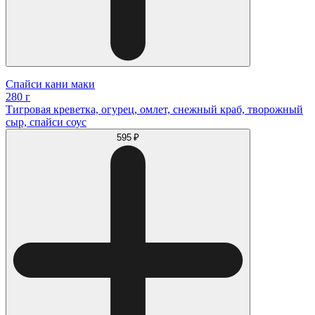
Спайси кани маки
280 г
Тигровая креветка, огурец, омлет, снежный краб, творожный
сыр, спайси соус
595 ₽