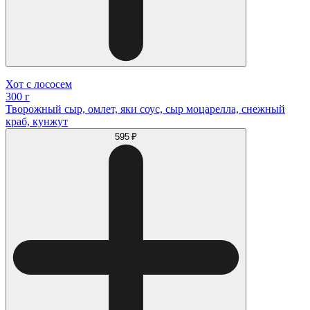
Хот с лососем
300 г
Творожный сыр, омлет, яки соус, сыр моцарелла, снежный
краб, кунжут
595 ₽