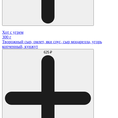
Хот с угрем
300 г
Творожный сыр, омлет, яки соус, сыр моцарелла, угорь
копченный, кунжут
625 ₽