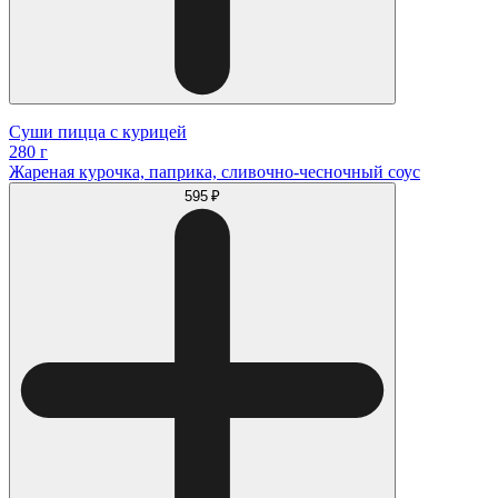
Суши пицца с курицей
280 г
Жареная курочка, паприка, сливочно-чесночный соус
595 ₽