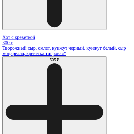
Хот с креветкой
300 г
Творожный сыр, омлет, кунжут черный, кунжут белый, сыр
моцарелла, креветка тигровая*
595 ₽