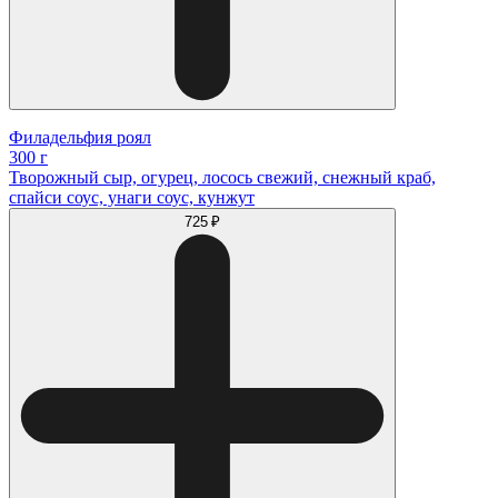
Филадельфия роял
300 г
Творожный сыр, огурец, лосось свежий, снежный краб,
спайси соус, унаги соус, кунжут
725 ₽