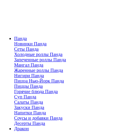
Панда
Новинки Панда
Сеты Панда
Холодные роллы Панда
Запеченные роллы Панда
Мангал Панда
Жаренные роллы Панда
Нигири Панда
Пицца Нью-Йорк Панда
Пиццы Панда
Горячие блюда Панда
Суп Панда
Салаты Панда
Закуски Панда
Напитки Панда
Соусы и добавки Панда
Десерты Панда
Дракон