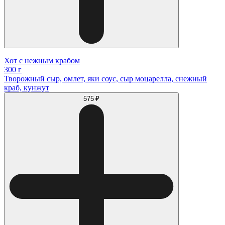
Хот с нежным крабом
300 г
Творожный сыр, омлет, яки соус, сыр моцарелла, снежный
краб, кунжут
575 ₽