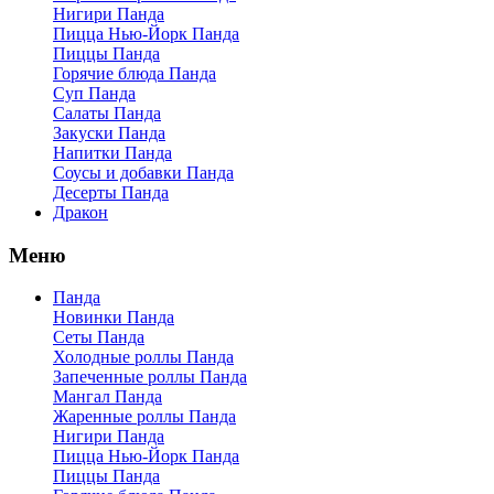
Нигири Панда
Пицца Нью-Йорк Панда
Пиццы Панда
Горячие блюда Панда
Суп Панда
Салаты Панда
Закуски Панда
Напитки Панда
Соусы и добавки Панда
Десерты Панда
Дракон
Меню
Панда
Новинки Панда
Сеты Панда
Холодные роллы Панда
Запеченные роллы Панда
Мангал Панда
Жаренные роллы Панда
Нигири Панда
Пицца Нью-Йорк Панда
Пиццы Панда