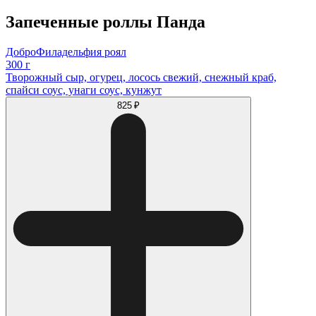
Запеченные роллы Панда
ДоброФиладельфия роял
300 г
Творожный сыр, огурец, лосось свежий, снежный краб,
спайси соус, унаги соус, кунжут
825 ₽