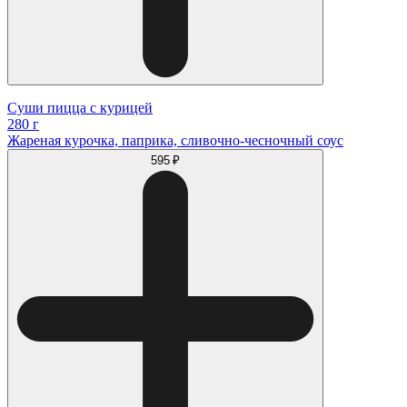
Суши пицца с курицей
280 г
Жареная курочка, паприка, сливочно-чесночный соус
595 ₽