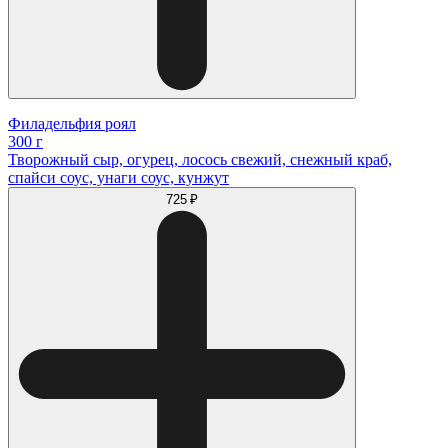
Филадельфия роял
300 г
Творожный сыр, огурец, лосось свежий, снежный краб,
спайси соус, унаги соус, кунжут
725 ₽