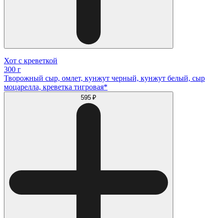
Хот с креветкой
300 г
Творожный сыр, омлет, кунжут черный, кунжут белый, сыр
моцарелла, креветка тигровая*
595 ₽