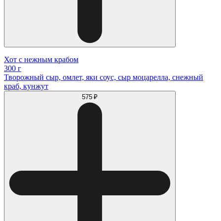
Хот с нежным крабом
300 г
Творожный сыр, омлет, яки соус, сыр моцарелла, снежный
краб, кунжут
575 ₽