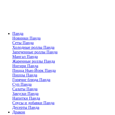
Панда
Новинки Панда
Сеты Панда
Холодные роллы Панда
Запеченные роллы Панда
Мангал Панда
Жаренные роллы Панда
Нигири Панда
Пицца Нью-Йорк Панда
Пиццы Панда
Горячие блюда Панда
Суп Панда
Салаты Панда
Закуски Панда
Напитки Панда
Соусы и добавки Панда
Десерты Панда
Дракон