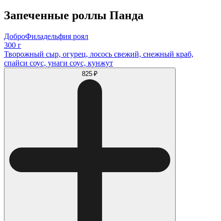
Запеченные роллы Панда
ДоброФиладельфия роял
300 г
Творожный сыр, огурец, лосось свежий, снежный краб,
спайси соус, унаги соус, кунжут
825 ₽