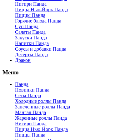
Нигири Панда
Пицца Нью-Йорк Панда
Пиццы Панда
Горячие блюда Панда
Суп Панда
Салаты Панда
Закуски Панда
Напитки Панда
Соусы и добавки Панда
Десерты Панда
Дракон
Меню
Панда
Новинки Панда
Сеты Панда
Холодные роллы Панда
Запеченные роллы Панда
Мангал Панда
Жаренные роллы Панда
Нигири Панда
Пицца Нью-Йорк Панда
Пиццы Панда