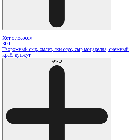
Хот с лососем
300 г
Творожный сыр, омлет, яки соус, сыр моцарелла, снежный
краб, кунжут
595 ₽