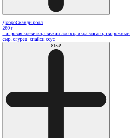
ДоброСканди ролл
280 г
Тигровая креветка, свежий лосось, икра масаго, творожный
сыр, огурец, спайси соус
815 ₽