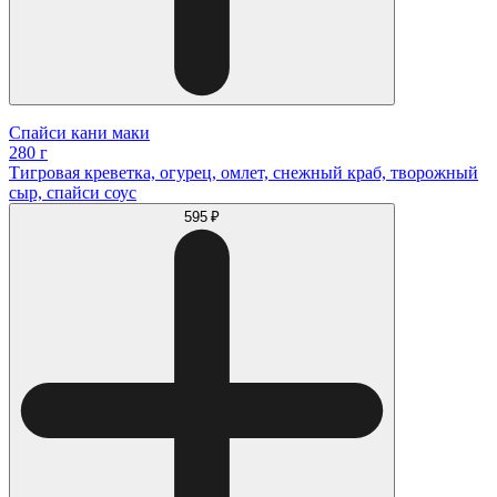
Спайси кани маки
280 г
Тигровая креветка, огурец, омлет, снежный краб, творожный
сыр, спайси соус
595 ₽