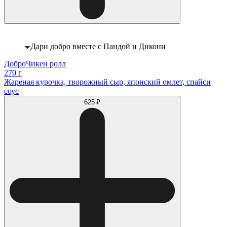
Дари добро вместе с Пандой и Дикони
ДоброЧикен ролл
270 г
Жареная курочка, творожный сыр, японский омлет, спайси
соус
625 ₽