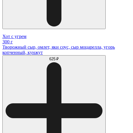
Хот с угрем
300 г
Творожный сыр, омлет, яки соус, сыр моцарелла, угорь
копченный, кунжут
625 ₽