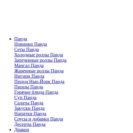
Панда
Новинки Панда
Сеты Панда
Холодные роллы Панда
Запеченные роллы Панда
Мангал Панда
Жаренные роллы Панда
Нигири Панда
Пицца Нью-Йорк Панда
Пиццы Панда
Горячие блюда Панда
Суп Панда
Салаты Панда
Закуски Панда
Напитки Панда
Соусы и добавки Панда
Десерты Панда
Дракон