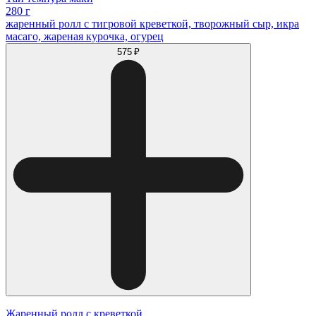
280 г
жаренный ролл с тигровой креветкой, творожный сыр, икра
масаго, жареная курочка, огурец
575 ₽
Жаренный ролл с креветкой