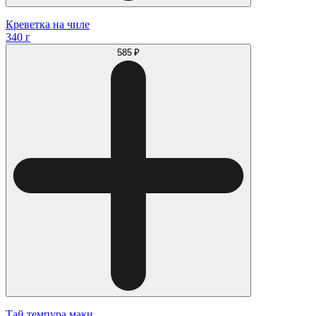
Креветка на чиле
340 г
585 ₽
Тай темпура маки