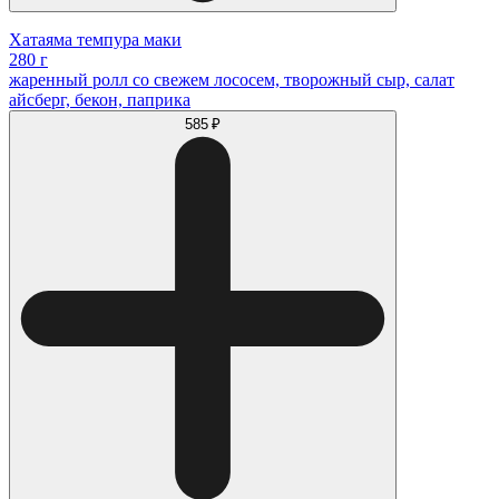
Хатаяма темпура маки
280 г
жаренный ролл со свежем лососем, творожный сыр, салат
айсберг, бекон, паприка
585 ₽