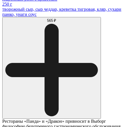
250 г
творожный сыр, сыр чеддар, креветка тигровая, кляр, сухари
панко, унаги соус
565 ₽
Рестораны «Панда» и «Дракон» привносит в Выборг
философию безупречного гастрономического обслуживания.