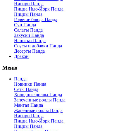
Нигири Панда
Пицца Нью-Йорк Панда
Пиццы Панда
Горячие блюда Панда
Суп Панда
Салаты Панда
Закуски Панда
Напитки Панда
Соусы и добавки Панда
Десерты Панда
Дракон
Меню
Панда
Новинки Панда
Сеты Панда
Холодные роллы Панда
Запеченные роллы Панда
Мангал Панда
Жаренные роллы Панда
Нигири Панда
Пицца Нью-Йорк Панда
Пиццы Панда