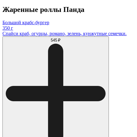
Жаренные роллы Панда
Большой крабс-бургер
350 г
Спайси краб, огурцы, романо, зелень, кунжутные семечки.
545 ₽