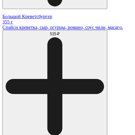
Большой Креветсбургер
355 г
Спайси креветка, сыр, огурцы, романо, соус чили, масаго.
515 ₽